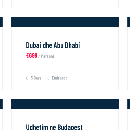
Dubai dhe Abu Dhabi
€699
/ Personi
5 Days
Emiratet
Udhetim ne Budapest