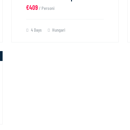
€409
/ Personi
4 Days
Hungari