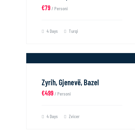
€79
/ Personi
4 Days
Turqi
Zyrih, Gjenevë, Bazel
€499
/ Personi
4 Days
Zvicer