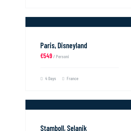
Paris, Disneyland
€549
/ Personi
4 Days
France
Stamboll, Selanik