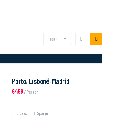
SORT
Porto, Lisbonë, Madrid
€499
/ Personi
5 Days
Spanje