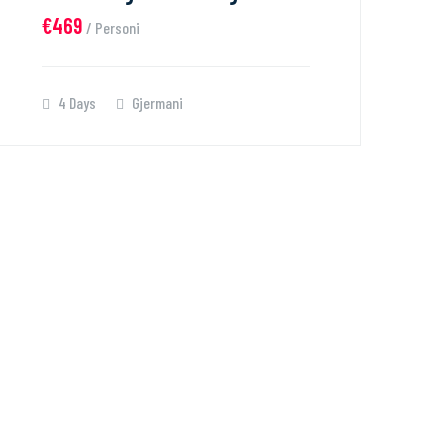
€469
/ Personi
4 Days
Gjermani