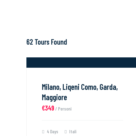
62 Tours Found
Milano, Liqeni Como, Garda,
Maggiore
€349
/ Personi
4 Days
Itali