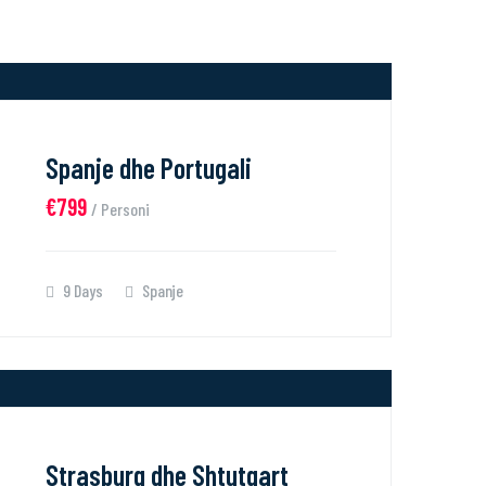
Spanje dhe Portugali
€799
/ Personi
9 Days
Spanje
Strasburg dhe Shtutgart