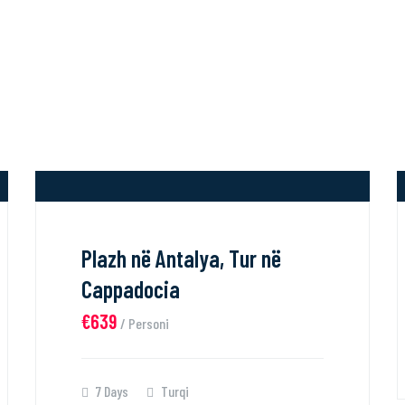
Plazh në Antalya, Tur në
Cappadocia
€639
/ Personi
7 Days
Turqi