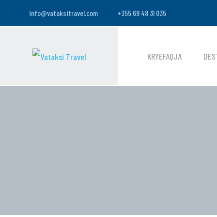
info@vataksitravel.com
+355 69 48 31 035
KRYEFAQJA
DES