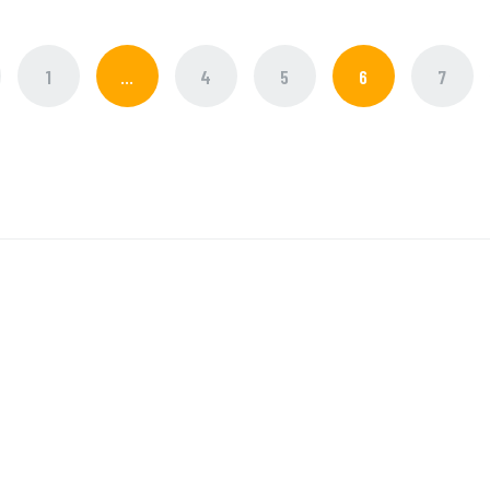
1
…
4
5
6
7