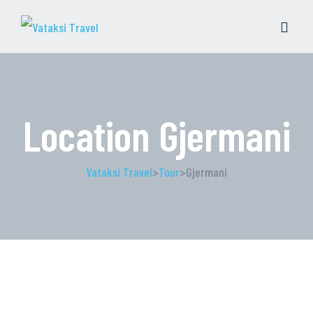
Location Gjermani
Vataksi Travel
>
Tour
>
Gjermani