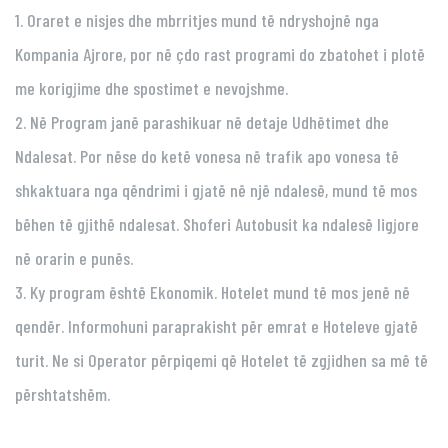
1. Oraret e nisjes dhe mbrritjes mund të ndryshojnë nga
Kompania Ajrore, por në çdo rast programi do zbatohet i plotë
me korigjime dhe spostimet e nevojshme.
2. Në Program janë parashikuar në detaje Udhëtimet dhe
Ndalesat. Por nëse do ketë vonesa në trafik apo vonesa të
shkaktuara nga qëndrimi i gjatë në një ndalesë, mund të mos
bëhen të gjithë ndalesat. Shoferi Autobusit ka ndalesë ligjore
në orarin e punës.
3. Ky program është Ekonomik. Hotelet mund të mos jenë në
qendër. Informohuni paraprakisht për emrat e Hoteleve gjatë
turit. Ne si Operator përpiqemi që Hotelet të zgjidhen sa më të
përshtatshëm.