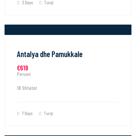
3 Days
Turqi
Antalya dhe Pamukkale
€619
Personi
18 Shtator
7 Days
Turqi