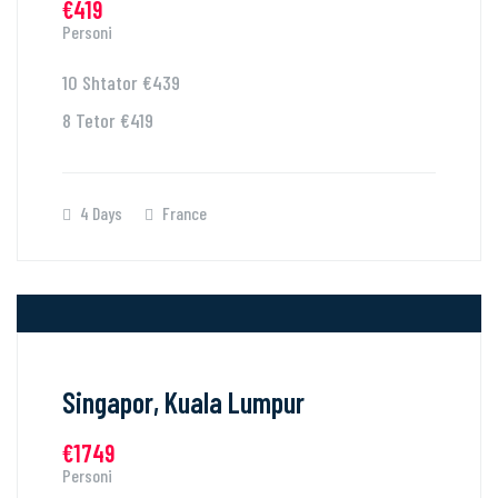
€419
Personi
10 Shtator €439
8 Tetor €419
4 Days
France
Singapor, Kuala Lumpur
€1749
Personi