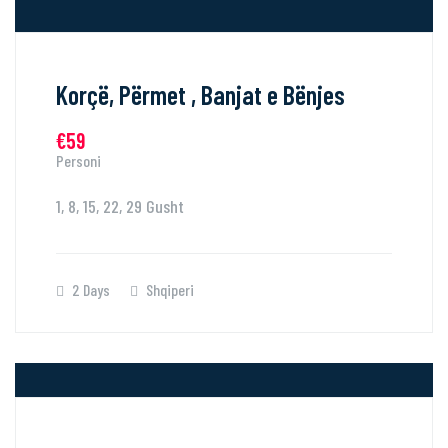
Korçë, Përmet , Banjat e Bënjes
€59
Personi
1, 8, 15, 22, 29 Gusht
2 Days
Shqiperi