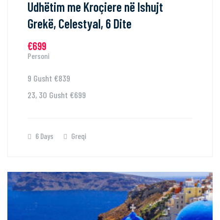
Udhëtim me Kroçiere në Ishujt
Grekë, Celestyal, 6 Dite
€699
Personi
9 Gusht €839
23, 30 Gusht €699
6 Days
Greqi