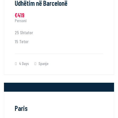
Udhëtim në Barcelonë
€419
Personi
25 Shtator
15 Tetor
4 Days
Spanje
Paris