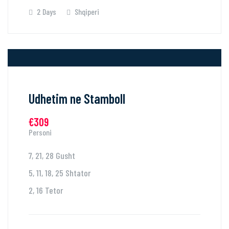
2 Days
Shqiperi
Udhetim ne Stamboll
€309
Personi
7, 21, 28 Gusht
5, 11, 18, 25 Shtator
2, 16 Tetor