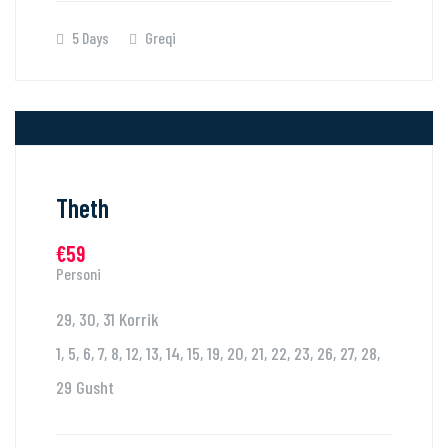
5 Days
Greqi
Theth
€59
Personi
29, 30, 31 Korrik
1, 5, 6, 7, 8, 12, 13, 14, 15, 19, 20, 21, 22, 23, 26, 27, 28,
29 Gusht