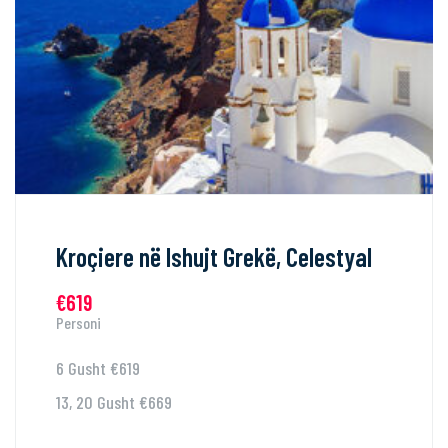
Kroçiere në Ishujt Grekë, Celestyal
€619
Personi
6 Gusht €619
13, 20 Gusht €669