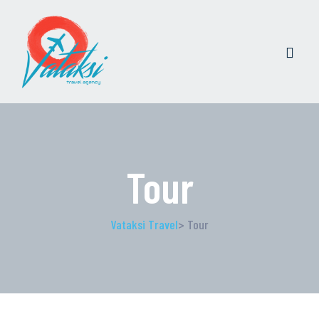
Tour
Vataksi Travel
> Tour