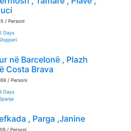
ermosh , Tamarë , Plavë ,
uci
65
/ Personi
2 Days
hqiperi
ur në Barcelonë , Plazh
ë Costa Brava
769
/ Personi
8 Days
Spanje
efkada , Parga ,Janine
109
/ Personi