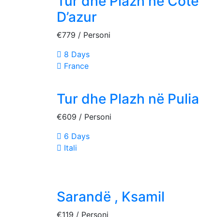
Tur dhe Plazh në Cote
D’azur
€779
/ Personi
8 Days
France
Tur dhe Plazh në Pulia
€609
/ Personi
6 Days
Itali
Sarandë , Ksamil
€119
/ Personi