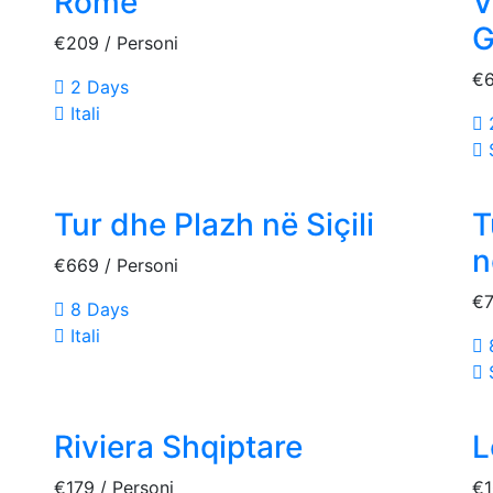
Rome
V
G
€209
/ Personi
€
2 Days
Itali
S
Tur dhe Plazh në Siçili
T
n
€669
/ Personi
€
8 Days
Itali
Riviera Shqiptare
L
€179
/ Personi
€