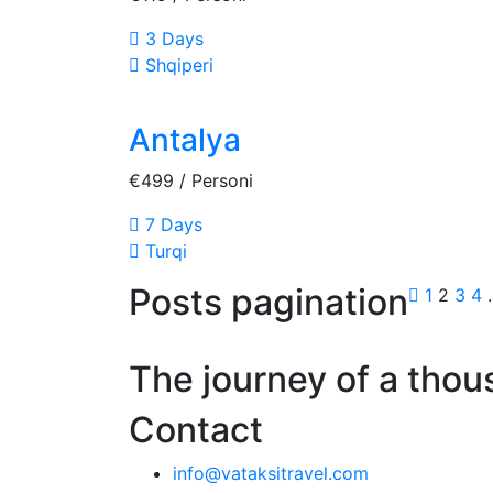
3 Days
Shqiperi
Antalya
€499
/ Personi
7 Days
Turqi
Posts pagination
1
2
3
4
The journey of a thou
Contact
info@vataksitravel.com