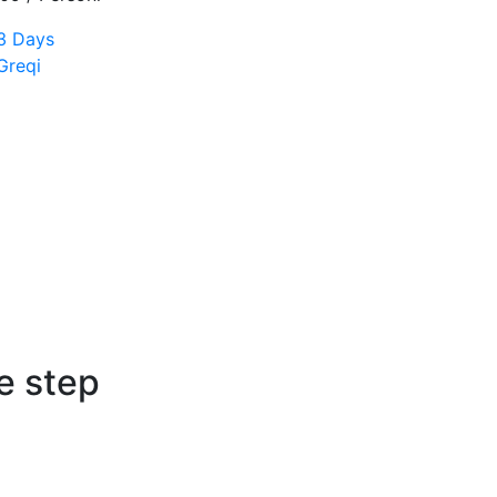
3 Days
Greqi
e step