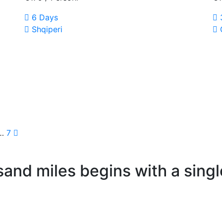
6 Days
Shqiperi
…
7
sand miles begins with a singl