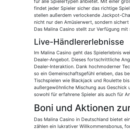
für alle Spielertypen anbietet. Mit einer g
findet jeder Spieler sicher das richtige Sp
stellen außerdem verlockende Jackpot-Chanc
nicht nur den Amüsierwert, sondern sichert 
Das Malina Casino stellt zur Verfügung mit
Live-Händlererlebnisse
Im Malina Casino geht das Spielerlebnis w
Dealer-Angebot. Dieses fortschrittliche Ange
Dealer-Interaktion. Dank hochmoderner Tec
so ein Gemeinschaftsgefühl erleben, das be
Tischspielen wie Blackjack und Roulette bis
außergewöhnliche Mischung aus Geschick und
sowohl für erfahrene Spieler als auch für An
Boni und Aktionen zur
Das Malina Casino in Deutschland bietet ein
zählen ein lukrativer Willkommensbonus, f