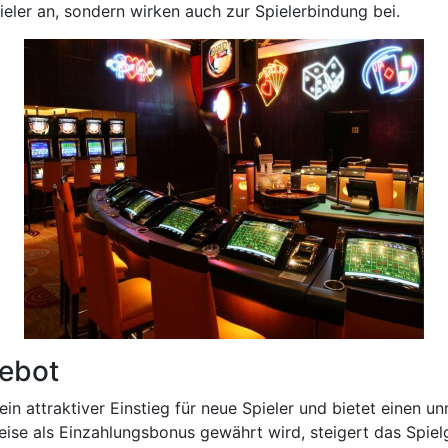
eler an, sondern wirken auch zur Spielerbindung bei.
ebot
n attraktiver Einstieg für neue Spieler und bietet einen un
ise als Einzahlungsbonus gewährt wird, steigert das Spielg