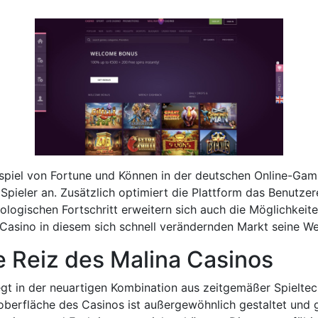
iel von Fortune und Können in der deutschen Online-Gam
 Spieler an. Zusätzlich optimiert die Plattform das Benutz
ogischen Fortschritt erweitern sich auch die Möglichkeiten 
na Casino in diesem sich schnell verändernden Markt seine 
 Reiz des Malina Casinos
iegt in der neuartigen Kombination aus zeitgemäßer Spielte
roberfläche des Casinos ist außergewöhnlich gestaltet und g