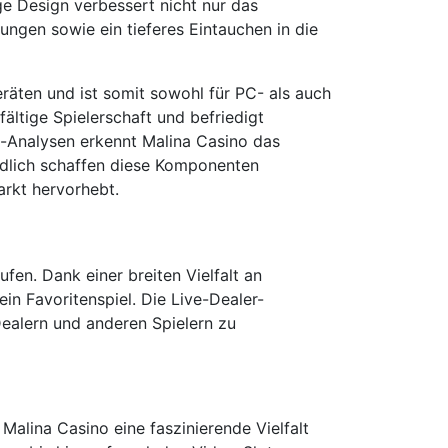
ge Design verbessert nicht nur das
ungen sowie ein tieferes Eintauchen in die
räten und ist somit sowohl für PC- als auch
ältige Spielerschaft und befriedigt
e-Analysen erkennt Malina Casino das
ndlich schaffen diese Komponenten
rkt hervorhebt.
fen. Dank einer breiten Vielfalt an
n Favoritenspiel. Die Live-Dealer-
Dealern und anderen Spielern zu
alina Casino eine faszinierende Vielfalt