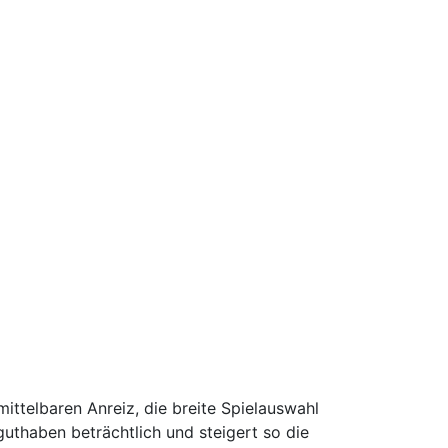
mittelbaren Anreiz, die breite Spielauswahl
uthaben beträchtlich und steigert so die